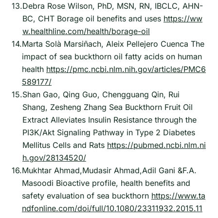
13.
Debra Rose Wilson, PhD, MSN, RN, IBCLC, AHN-
BC, CHT Borage oil benefits and uses
https://ww
w.healthline.com/health/borage-oil
14.
Marta Solà Marsiñach, Aleix Pellejero Cuenca The
impact of sea buckthorn oil fatty acids on human
health
https://pmc.ncbi.nlm.nih.gov/articles/PMC6
589177/
15.
Shan Gao, Qing Guo, Chengguang Qin, Rui
Shang, Zesheng Zhang Sea Buckthorn Fruit Oil
Extract Alleviates Insulin Resistance through the
PI3K/Akt Signaling Pathway in Type 2 Diabetes
Mellitus Cells and Rats
https://pubmed.ncbi.nlm.ni
h.gov/28134520/
16.
Mukhtar Ahmad,Mudasir Ahmad,Adil Gani &F.A.
Masoodi Bioactive profile, health benefits and
safety evaluation of sea buckthorn
https://www.ta
ndfonline.com/doi/full/10.1080/23311932.2015.11