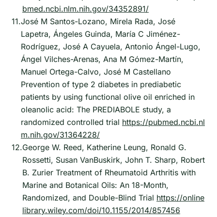
bmed.ncbi.nlm.nih.gov/34352891/
11.
José M Santos-Lozano, Mirela Rada, José
Lapetra, Ángeles Guinda, María C Jiménez-
Rodríguez, José A Cayuela, Antonio Ángel-Lugo,
Ángel Vilches-Arenas, Ana M Gómez-Martín,
Manuel Ortega-Calvo, José M Castellano
Prevention of type 2 diabetes in prediabetic
patients by using functional olive oil enriched in
oleanolic acid: The PREDIABOLE study, a
randomized controlled trial
https://pubmed.ncbi.nl
m.nih.gov/31364228/
12.
George W. Reed, Katherine Leung, Ronald G.
Rossetti, Susan VanBuskirk, John T. Sharp, Robert
B. Zurier Treatment of Rheumatoid Arthritis with
Marine and Botanical Oils: An 18-Month,
Randomized, and Double-Blind Trial
https://online
library.wiley.com/doi/10.1155/2014/857456