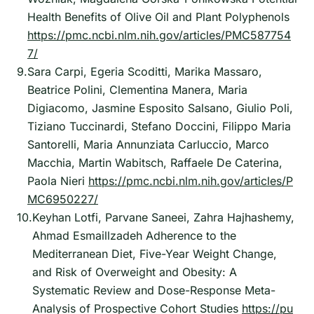
Health Benefits of Olive Oil and Plant Polyphenols
https://pmc.ncbi.nlm.nih.gov/articles/PMC587754
7/
9.
Sara Carpi, Egeria Scoditti, Marika Massaro,
Beatrice Polini, Clementina Manera, Maria
Digiacomo, Jasmine Esposito Salsano, Giulio Poli,
Tiziano Tuccinardi, Stefano Doccini, Filippo Maria
Santorelli, Maria Annunziata Carluccio, Marco
Macchia, Martin Wabitsch, Raffaele De Caterina,
Paola Nieri
https://pmc.ncbi.nlm.nih.gov/articles/P
MC6950227/
10.
Keyhan Lotfi, Parvane Saneei, Zahra Hajhashemy,
Ahmad Esmaillzadeh Adherence to the
Mediterranean Diet, Five-Year Weight Change,
and Risk of Overweight and Obesity: A
Systematic Review and Dose-Response Meta-
Analysis of Prospective Cohort Studies
https://pu