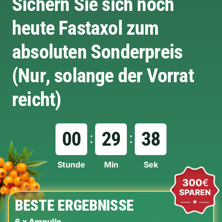
Sichern Sie sich noch
heute Fastaxol zum
absoluten Sonderpreis
(Nur, solange der Vorrat
reicht)
00
29
38
Stunde
Min
Sek
BESTE ERGEBNISSE
6 x Ampulle