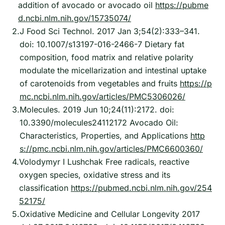
addition of avocado or avocado oil
https://pubme
d.ncbi.nlm.nih.gov/15735074/
2.
J Food Sci Technol. 2017 Jan 3;54(2):333–341.
doi: 10.1007/s13197-016-2466-7 Dietary fat
composition, food matrix and relative polarity
modulate the micellarization and intestinal uptake
of carotenoids from vegetables and fruits
https://p
mc.ncbi.nlm.nih.gov/articles/PMC5306026/
3.
Molecules. 2019 Jun 10;24(11):2172. doi:
10.3390/molecules24112172 Avocado Oil:
Characteristics, Properties, and Applications
http
s://pmc.ncbi.nlm.nih.gov/articles/PMC6600360/
4.
Volodymyr I Lushchak Free radicals, reactive
oxygen species, oxidative stress and its
classification
https://pubmed.ncbi.nlm.nih.gov/254
52175/
5.
Oxidative Medicine and Cellular Longevity 2017