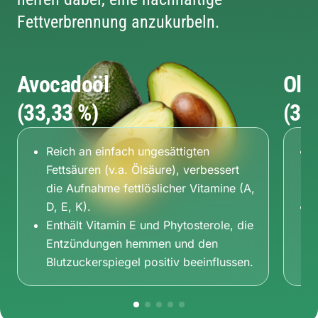
Fettverbrennung anzukurbeln.
Avocadoöl
Oli
(33,33 %)
(33
Reich an einfach ungesättigten
P
Fettsäuren (v.a. Ölsäure), verbessert
O
die Aufnahme fettlöslicher Vitamine (A,
R
D, E, K).
E
Enthält Vitamin E und Phytosterole, die
d
Entzündungen hemmen und den
k
Blutzuckerspiegel positiv beeinflussen.