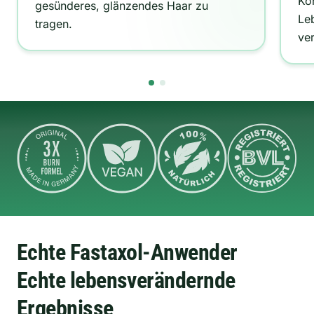
Kör
gesünderes,
glänzendes Haar zu
Leb
tragen.
ve
Echte Fastaxol-Anwender
Echte lebensverändernde
Ergebnisse