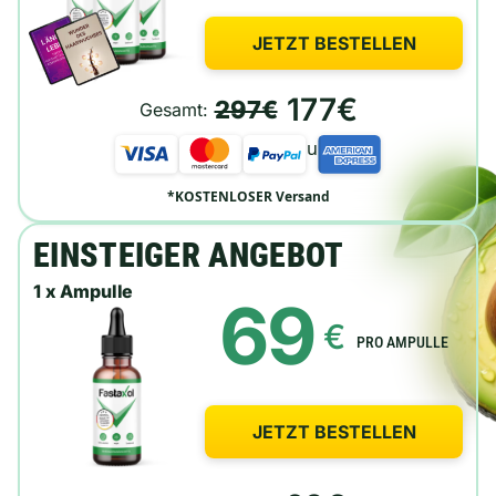
JETZT BESTELLEN
177€
297€
Gesamt:
u
*KOSTENLOSER Versand
EINSTEIGER ANGEBOT
1 x Ampulle
69
€
PRO AMPULLE
JETZT BESTELLEN