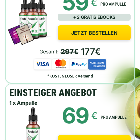
59
€
PRO AMPULLE
+ 2 GRATIS EBOOKS
JETZT BESTELLEN
177€
297€
Gesamt:
*KOSTENLOSER Versand
EINSTEIGER ANGEBOT
1 x Ampulle
69
€
PRO AMPULLE