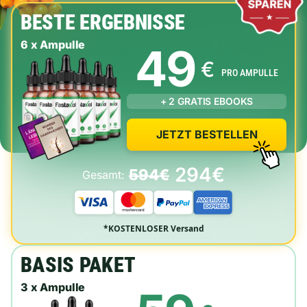
BESTE ERGEBNISSE
6 x Ampulle
49
€
PRO AMPULLE
+ 2 GRATIS EBOOKS
JETZT BESTELLEN
294€
594€
Gesamt:
*KOSTENLOSER Versand
BASIS PAKET
3 x Ampulle