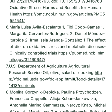
Jul 27;2017:8416763. doi: 10.1155/2017/8416763
Oxidative Stress: Harms and Benefits for Human
Health
https://pmc.ncbi.nlm.nih.gov/articles/PMC5
551541/
6.
María Luisa Ávila-Escalante 1, Fibi Coop-Gamas 1,
Margarita Cervantes-Rodríguez 2, Daniel Méndez-
Iturbide 2, Irma Isela Aranda-González 1 The effect
of diet on oxidative stress and metabolic diseases-
Clinically controlled trials
https://pubmed.ncbi.nlm.
nih.gov/32160647/
7.
U.S. Department of Agriculture Agricultural
Research Service Oil, olive, salad or cooking
http
s://fdc.nal.usda.gov/fdc-app.html#/food-details/17
1413/nutrients
8.
Monika Gorzynik-Debicka, Paulina Przychodzen,
Francesco Cappello, Alicja Kuban-Jankowska,
Antonella Marino Gammazza, Narcyz Knap, Michal
Wozniak, Magdalena Gorska-Ponikowska Potential